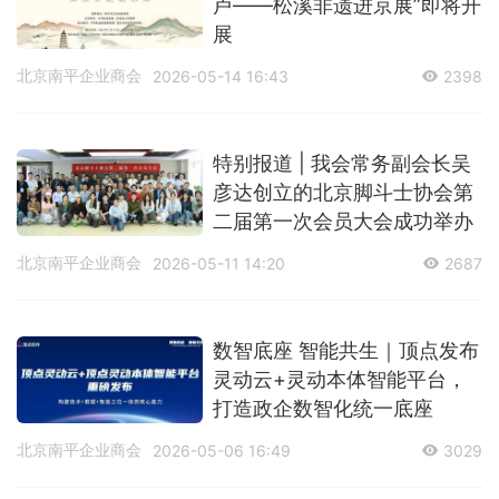
卢——松溪非遗进京展”即将开
展
北京南平企业商会
2026-05-14 16:43
2398
特别报道 | 我会常务副会长吴
彦达创立的北京脚斗士协会第
二届第一次会员大会成功举办
北京南平企业商会
2026-05-11 14:20
2687
数智底座 智能共生｜顶点发布
灵动云+灵动本体智能平台，
打造政企数智化统一底座
北京南平企业商会
2026-05-06 16:49
3029