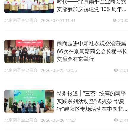
时代——北京南平企业商会党
支部参加庆祝建党 105 周年主
题党日活动
北京南平企业商会
2026-07-01 11:41
2060
闽商走进中新社参观交流暨第
66次在京闽籍商会会长秘书长
交流会在京举行
北京南平企业商会
2026-06-25 13:05
2101
特别报道 | “三茶” 统筹的南平
实践系列活动暨“武夷茶·华夏
行”建阳区专场活动在中国非物
质文化遗产馆启幕
北京南平企业商会
2026-06-20 11:27
2141