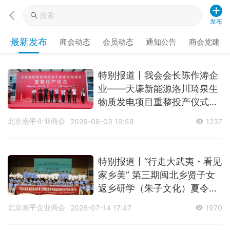
发布
最新发布
商会动态
会员动态
通知公告
商会党建
特别报道丨我会会长陈作涛企
业——天壕新能源洛川琦泉生
物质发电项目重整投产仪式圆
满成功
北京南平企业商会
2026-08-03 19:58
1237
特别报道丨“行走大武夷・看见
家乡美” 第三期闽北乡贤子女
返乡研学（朱子文化）夏令营
开营
北京南平企业商会
2026-07-14 17:47
1970