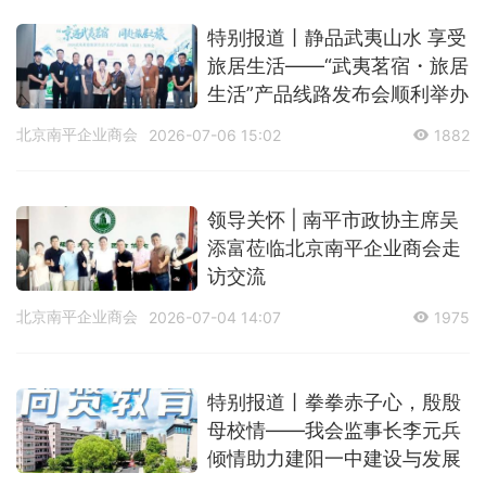
特别报道丨静品武夷山水 享受
旅居生活——“武夷茗宿・旅居
生活”产品线路发布会顺利举办
北京南平企业商会
2026-07-06 15:02
1882
领导关怀 | 南平市政协主席吴
添富莅临北京南平企业商会走
访交流
北京南平企业商会
2026-07-04 14:07
1975
特别报道丨拳拳赤子心，殷殷
母校情——我会监事长李元兵
倾情助力建阳一中建设与发展