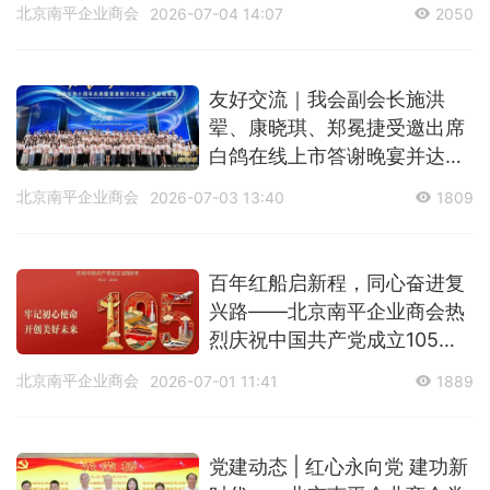
北京南平企业商会
2026-07-04 14:07
2050
友好交流｜我会副会长施洪
翚、康晓琪、郑冕捷受邀出席
白鸽在线上市答谢晚宴并达成
战略合作
北京南平企业商会
2026-07-03 13:40
1809
百年红船启新程，同心奋进复
兴路——北京南平企业商会热
烈庆祝中国共产党成立105周
年
北京南平企业商会
2026-07-01 11:41
1889
党建动态 | 红心永向党 建功新