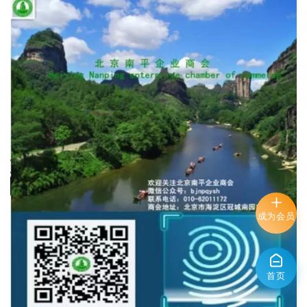
成为会员
首页