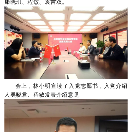
康晓琪、程敏、袁吉双
。
会上，
林小明
宣读了入党志愿书，入党介绍
人吴晓君
、
程敏
发表介绍意见。