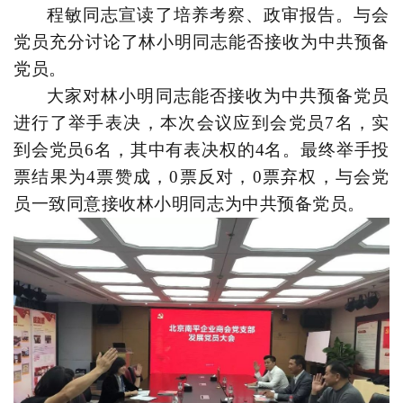
程敏
同志宣读
了培养考察、
政审报告。与会
党员充分讨论了
林小明
同志能否接收为中共预备
党员。
大家对
林小明
同志能否接收为中共预备党员
进行
了举手表决
，
本次会议
应到会党员
7
名，实
到会党员
6
名，其中有表决权的
4
名。最终
举手投
票
结果为
4
票赞成，0票反对，0票弃权，与会党
员一致同意接收
林小明
同志为中共预备党员。