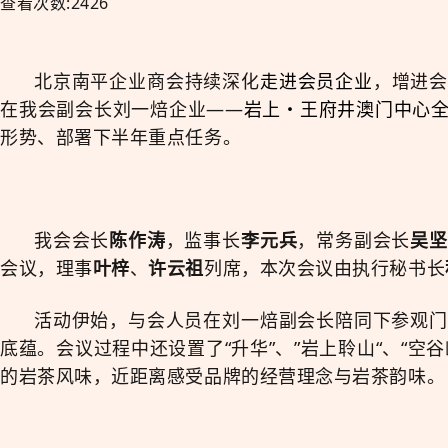
查看次数:2426
北京南平企业商会持续深化
走进会员企业
，增进会
在我会副会长刘一焙企业——
岩上・王府井澳门中心
形势、部署下半年重点任务。
我会会长
陈作涛
，监事长
李元兵
，常务副会长
吴坚
会议，理事
叶梓
、
许云祖
列席，本次会议由执行秘书长
活动伊始，与会人员在刘一焙副会长陪同下参观门
底蕴。会议过程中还设置了
“升华”、”岩上聆山“、“空谷
的岩茶风味，近距离感受品牌的经营理念与岩茶韵味。