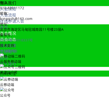
加入我们
电话：
010-62011172
入会须知
邮箱：
入会流程
bjnpqsh@163.com
在线申请入会
地址：
首页
北京市海淀区马甸冠城南园11号楼23层A
商会概况
备案号：
商会动态
京ICP备19018337号
商会党建
技术支持：
中科趣商会
走进南平
会员
云服务移动端
加入我们
关注公众号
扫码关注
云移动端
公众号