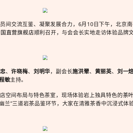
员间交流互鉴、凝聚发展合力，6月10日下午，北京南
全国直营旗舰店
顺利召开，与会会长实地走访体验品牌
忠
、
许晓梅
、
刘明华
，副会长
施洪翚
、
黄丽英
、
刘一
程敏
主持。
店空间布局与特色茶室，现场体验岩上独具特色的
茶
幽兰”
三道岩茶品鉴环节，大家在清雅茶香中沉浸式体